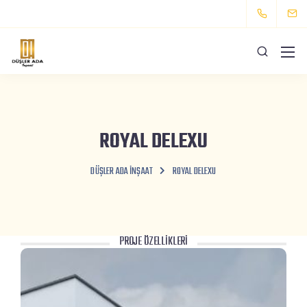
ROYAL DELEXU
DÜŞLER ADA İNŞAAT
ROYAL DELEXU
PROJE ÖZELLİKLERİ
Düşler Ada İnşaat olarak Davutların tam
kalbinde merkezde 1+1 dairelerden oluşan