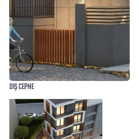
bulunmaktadır.
Sizi Şık Bir Dış Cephenin Dışında Ahşapların Yoğun Kullanıldığı
Sıcacık bir Apartman Girişi Sizleri Bekliyor Olacak.
Görselin Bire Bir Olarak Uygulanacağı Projemizde Kullanılacak
Tüm Malzemelerimizin Birinci Kalite ve İşçilik ile İtinayla İnşaa
edileceği Royal Deluxu Projemizde Sizde Ön Satış Firsatımızdan
Yaralanabilir Kısa Sürede Doğru bir Yatırım Yaparak Projede
Yerinizi Alabilirsiniz.
DIŞ CEPHE