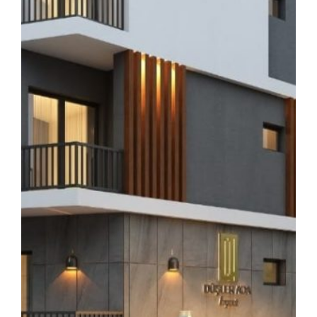
●MODERN TASARIMLI MUTFAK DOLAPLARI
●GÖMME REZERVUAR
●AGT MARKA LAMİNANT PARKE
Projemizin Başlama Ve Tamamlanma Süresi 7 Ay Olarak
Planlanırken 30.09.2024 Tarihinde Bitmesi Bekleniyor.
Bankalara Çarşıya alışveriş merkezlerine 2 Dakika Yürüme
Mesafesindedir.
Tam Merkezde Konumlanan Projemiz Her Detayın Düşünüldüğü
Mimari Açıdan Kullanışlı ve Konforlu Bir Yaşam Sunuyor.
Şık Göz Alıcı ve Alışılmışın Dışında Bir Cephe Tasarımı Olan
Projemizde İç Mekanda da Tüm Detaylar Düşünüldü.
Kullanışlı Bir Mutfak Sizin İçin Tasarlanırken,Görseldeki Tv
Ünitesi de uygulamada yerini alacaktır.
Çift Cephesi Yol Olan Projemizin Aydınlık Ferah Kullanışlı
Olmasının Yanı Sıra Her Eve Yeterli Sayılabilcek Bir Balkon da