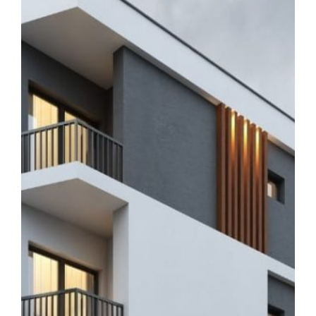
toplamda 8 adet daire bulunan zengin invest
projemizde;
RADYE TEMEL
●C 30 HAZIR BETON.
●ENERJİ KİMLİK BELGESİ
●DUVARLARDA ISI SES YALITIMI
●PVC DOĞRAMA TSE ÇELİK KAPI
●SÜRGÜLÜ CAM DUŞA KABİN
●HİLTON BANYO DOLABI
●ASMA TAVAN VE LED UYGULAMALARI
●DIŞ CEPHE KOMPOZİT UYGULAMA
●MERKEZİ TV SİSTEMI
●GÖRÜNTÜLÜ KONUŞMA SİSTEMİ
●ÇEVRE DUVARI VE AYDINLATMASI
●KAPALI OTOPARK